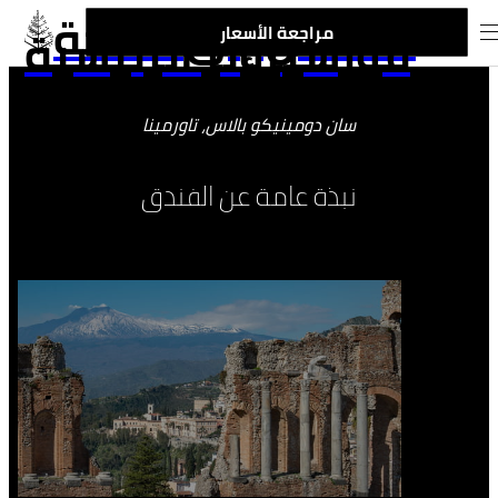
الانتقال إلى صفحة
فورسيزونز الرئيسية
مراجعة الأسعار
سان دومينيكو بالاس، تاورمينا
نبذة عامة عن الفندق