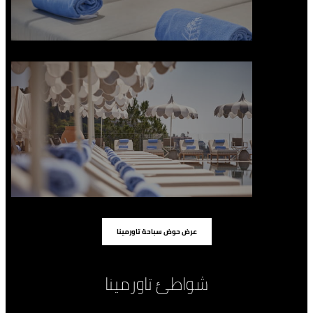
عرض حوض سباحة تاورمينا
شواطئ تاورمينا