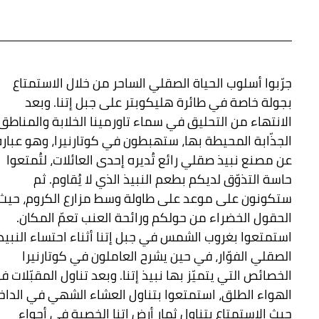
جرّبوا أسلوب الحياة الصقلي الساحر من خلال الاستمتاع
بجولة خاصة في طائرة هليكوبتر على جبل إتنا. وبعد
الانتهاء من التحليق في سماء تاورمينا الخلابة والمناطق
الجذّابة المحيطة بها، ستهبطون في كوتارنيرا، وهو عبارة
عن مصنع نبيذ صقلي رائع تُديره إحدى العائلات، لتُمتعوا
حاسة التذوّق لديكم بطعم النبيذ الذي لا يُقاوم. ثم
ستكونون على موعد على طاولة وسط مزارع الكروم، حيث
الحقول الخضراء من حولكم ورائحة العنب تعمّ المكان.
استمتعوا بغروب الشمس في جبل إتنا أثناء احتساء النبيذ
الصقلي الفوّار، في حين يشرح العاملون في كوتارنيرا
الخصائص التي يتميّز بها نبيذ إتنا. وبعد تناول المقبّلات ف
الهواء الطلق، استمتعوا بتناول العشاء الشهي في الداخ
حيث الاستمتاع بتناول ثمار أرض إتنا الخصبة في أجواء