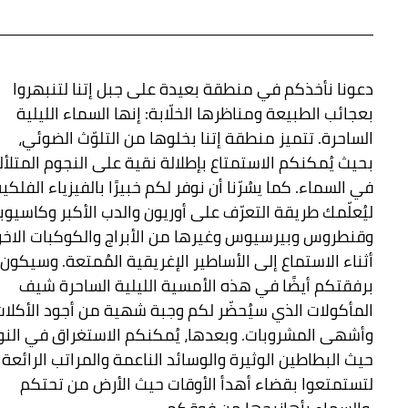
دعونا نأخذكم في منطقة بعيدة على جبل إتنا لتنبهروا
بعجائب الطبيعة ومناظرها الخلّابة: إنها السماء الليلية
الساحرة. تتميز منطقة إتنا بخلوها من التلوّث الضوئي،
بحيث يُمكنكم الاستمتاع بإطلالة نقية على النجوم المتلأل
في السماء. كما يسُرّنا أن نوفر لكم خبيرًا بالفيزياء الفلكي
ليُعلّمك طريقة التعرّف على أوريون والدب الأكبر وكاسيوبي
وقنطروس وبيرسيوس وغيرها من الأبراج والكوكبات الاخ
أثناء الاستماع إلى الأساطير الإغريقية المُمتعة. وسيكون
برفقتكم أيضًا في هذه الأمسية الليلية الساحرة شيف
المأكولات الذي سيُحضّر لكم وجبة شهية من أجود الأكلات
وأشهى المشروبات. وبعدها، يُمكنكم الاستغراق في النو
حيث البطاطين الوثيرة والوسائد الناعمة والمراتب الرائعة
لتستمتعوا بقضاء أهدأ الأوقات حيث الأرض من تحتكم