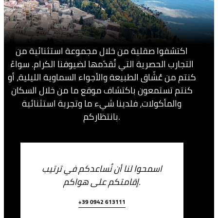
اكتشفوا صقلية من خلال مجموعة استثنائية من
التجارب الحصرية التي نُقدّمها لضيوفنا الكرام. سواءً
كنتم من عُشّاق الطبيعة والأجواء السماوية الليلية، أو
كنتم تستمعون باكتشاف موقع ما من خلال السكان
والمأكولات، فلدينا شيء ما وتجربة استثنائية
بانتظاركم.
اسمحوا لنا أن نُساعدكم في ترتيب
إقامتكم على هواكم.
+39 0942 613111