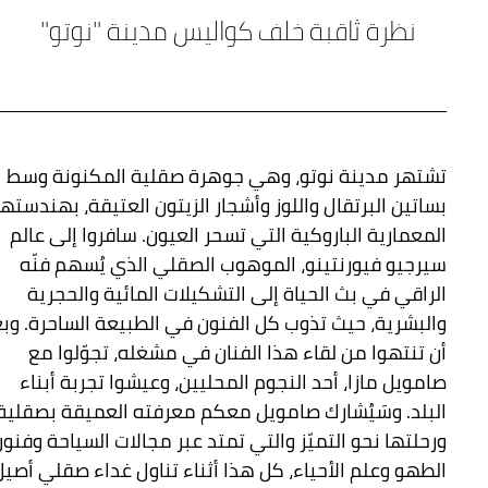
نظرة ثاقبة خلف كواليس مدينة "نوتو"
تشتهر مدينة نوتو، وهي جوهرة صقلية المكنونة وسط
بساتين البرتقال واللوز وأشجار الزيتون العتيقة، بهندستها
المعمارية الباروكية التي تسحر العيون. سافروا إلى عالم
سيرجيو فيورنتينو، الموهوب الصقلي الذي يُسهم فنّه
الراقي في بث الحياة إلى التشكيلات المائية والحجرية
والبشرية، حيث تذوب كل الفنون في الطبيعة الساحرة. وب
أن تنتهوا من لقاء هذا الفنان في مشغله، تجوّلوا مع
صامويل مازا، أحد النجوم المحليين، وعيشوا تجربة أبناء
البلد. وسَيُشارك صامويل معكم معرفته العميقة بصقلية
ورحلتها نحو التميّز والتي تمتد عبر مجالات السياحة وفنو
الطهو وعلم الأحياء، كل هذا أثناء تناول غداء صقلي أصيل