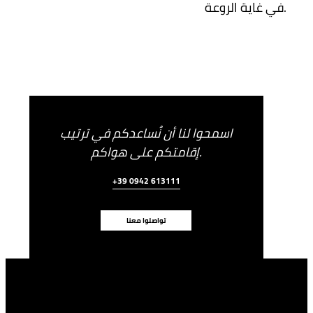
في غاية الروعة.
اسمحوا لنا أن نُساعدكم في ترتيب
إقامتكم على هواكم.
+39 0942 613111
تواصلوا معنا