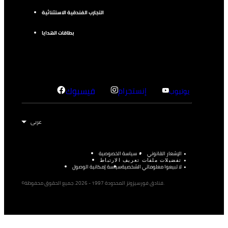
التجارب الفندقية الاستثنائية
بطاقات الهدايا
إنستجرام
فيسبوك
يوتيوب
الإشعار القانوني
سياسة الخصوصية
تفضيلات ملفات تعريف الارتباط
لا تبيعوا معلوماتي الشخصية
سياسة إمكانية الوصول
©فنادق فورسيزونز المحدودة 1997 - 2026. جميع الحقوق محفوظة.