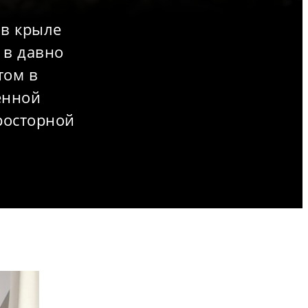
 в крыле
 в давно
том в
енной
росторной