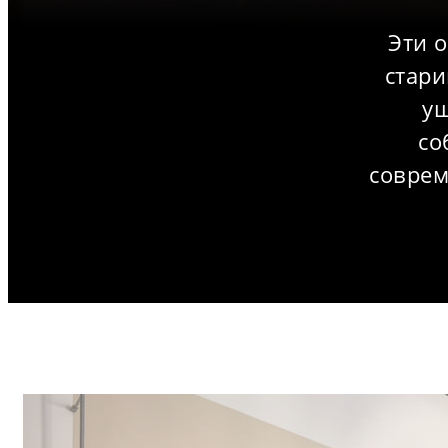
Эти 
стари
уш
со
соврем