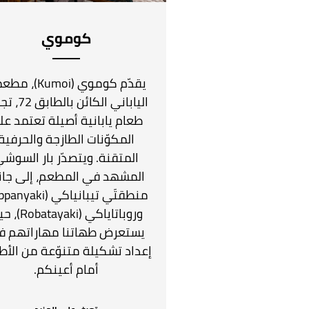
كوموي
يقدّم كوموي (Kumoi)،
الياباني الكائن با
طعام يابانية أصيلة تعتمد عل
المكوّنات الطازجة والحرفية
المتقنة. ويتصدّر بار السوش
المشهد في المطعم، إلى جا
وروباتاياكي (tayaki
يستعرض طهاتنا مهاراتهم ف
إعداد تشكيلة متنوّعة من الأط
أمام أعينكم.