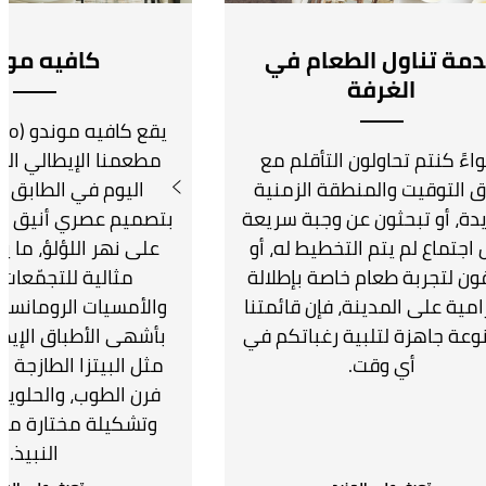
مة تناول الطعام في
كافيه مون
الغرفة
ءً كنتم تحاولون التأقلم مع
مطعمنا الإيطالي ال
ق التوقيت والمنطقة الزمنية
دة، أو تبحثون عن وجبة سريعة
بتصميم عصري أنيق وإ
 اجتماع لم يتم التخطيط له، أو
على نهر اللؤلؤ، ما 
ون لتجربة طعام خاصة بإطلالة
مثالية للتجمّعات 
امية على المدينة، فإن قائمتنا
والأمسيات الرومانسي
نوعة جاهزة لتلبية رغباتكم في
بأشهى الأطباق الإيطا
أي وقت.
مثل البيتزا الطازجة 
فرن الطوب، والحلويات
وتشكيلة مختارة من 
النبيذ.