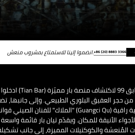
انضموا إلينا للاستمتاع بمشروب منعش.
+86 (20) 8883 3366
ادخلوا إلى تيان بار ( Bar
ن حجر العقيق البلوري الطبيعي. وإلى جانبها، ت
"الملاك" للفنان الصيني قوانغتسي تشيو (ngci Qu
الأجواء الأنيقة للمكان. ويقدّم تيان بار قائمة واسعة 
 المُنعشة والكوكتيلات المميزة، إلى جانب تشكيل