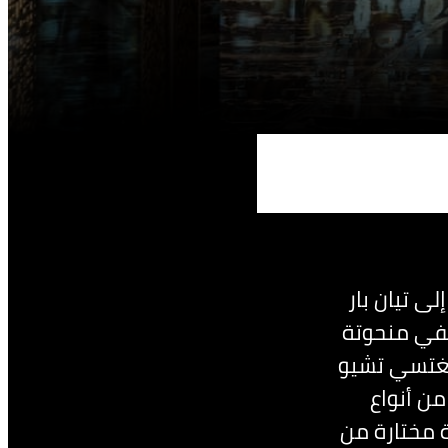
Tian) في الطابق 99 لاكتشاف منصة بار مميّزة
ضفي منحوتة
Gua) لمسة فنية راقية
من أنواع
ة مختارة من