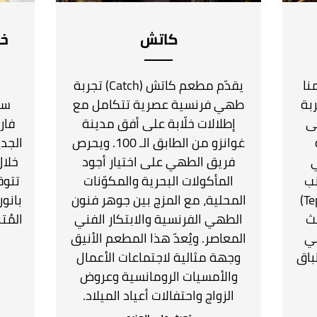
كاتش
خد
 مطعمنا
يقدّم مطعم كاتش (Catch) تجربة
لطابق 72، تجربة
طهي فرنسية عصرية تتكامل مع
سوا
ى
إطلالات خلّابة على أفق مدينة
فار
غوانزو من الطابق الـ 100. ويحرص
الجدي
ي
فريق الطهي على اختيار أجود
خلال
نب
المأكولات البحرية والمكوّنات
تتوق
منطقتَي تيبانياكي (Teppanyaki)
المحلية، مع المزج بين جوهر فنون
بانور
Roba)، حيث
الطهي الفرنسية والابتكار الفني
المُت
ي
المعاصر. ويُعدّ هذا المطعم الأنيق
باق
وجهة مثالية لاجتماعات الأعمال
والأمسيات الرومانسية وعروض
الزواج واحتفالات أعياد الميلاد.