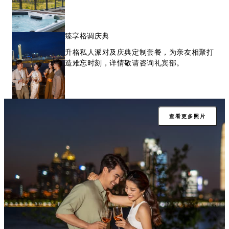
臻享格调庆典
升格私人派对及庆典定制套餐，为亲友相聚打
造难忘时刻，详情敬请咨询礼宾部。
查看更多照片