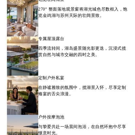
270° 整面落地观景窗将湖光城色尽数框入，饱
览金鸡湖与苏州天际的壮阔景致。
专属屋顶露台
四季流转间，湖岛盛景随光影更迭，沉浸式揽
赏自然与城市交融的四时之美。
定制户外私宴
在静谧雅致的氛围中，揽湖景入怀，尽享定制
飨宴的舌尖浪漫。
户外按摩泡池
与挚爱共赴一场晨间泡浴，在自然环抱中尽享
惬意时光。