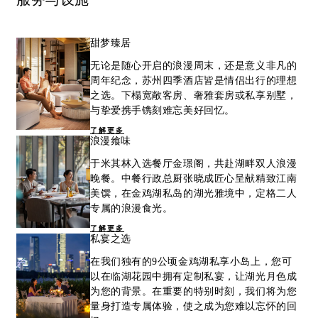
甜梦臻居
无论是随心开启的浪漫周末，还是意义非凡的
周年纪念，苏州四季酒店皆是情侣出行的理想
之选。下榻宽敞客房、奢雅套房或私享别墅，
与挚爱携手镌刻难忘美好回忆。
了解更多
浪漫飨味
于米其林入选餐厅金璟阁，共赴湖畔双人浪漫
晚餐。中餐行政总厨张晓成匠心呈献精致江南
美馔，在金鸡湖私岛的湖光雅境中，定格二人
专属的浪漫食光。
了解更多
私宴之选
在我们独有的9公顷金鸡湖私享小岛上，您可
以在临湖花园中拥有定制私宴，让湖光月色成
为您的背景。在重要的特别时刻，我们将为您
量身打造专属体验，使之成为您难以忘怀的回