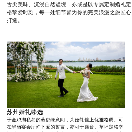
舌尖美味、沉浸自然谧境，亦或是以专属定制婚礼定
最少住宿晚数：
格挚爱时刻，每一处细节皆为你的完美浪漫之旅匠心
3 房晚
打造。
最多住宿晚数：
6 房晚
请提前至少 1 天完成预订以享受优惠
包含
每连续付费入住两晚，尊享第三晚免费
住宿
云合每日双人自助早餐
苏州婚礼臻选
于金鸡湖私岛的葱郁绿意间，为婚礼镀上优雅格调。可
在华丽宴会厅许下爱的誓言，亦可于露台、草坪定格幸