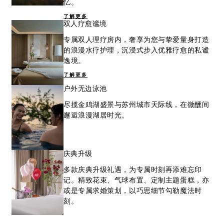
忆。
了解更多
双人疗愈谧境
专属双人理疗房内，奢享为您与挚爱量身打造
的浪漫水疗护理，沉浸式步入优雅疗愈的私谧
逸境。
了解更多
户外无边泳池
尽揽金鸡湖盛景与苏州城市天际线，在微醺间
邂逅浪漫湖居时光。
庆典升级
多款庆典升级礼遇，为专属时刻再添难忘印
记。精致花束、气球布置、定制主题蛋糕，亦
或是专属求婚策划，以巧思细节勾勒魔法时
刻。