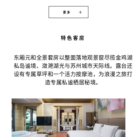
更多
特色客房
东厢元和全景套房以整面落地观景窗尽揽金鸡湖
私岛谧境、潋滟湖光与苏州城市天际线。露台还
设有专属草坪和一个活力按摩池，为浪漫之旅打
造专属私谧栖居秘境。