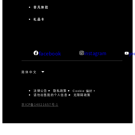
非凡体验
礼品卡
facebook
instagram
yo
法律公告
隐私政策
Cookie 偏好
请勿出售我的个人信息
无障碍政策
京ICP备14021657号-1