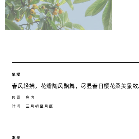
早樱
春风轻拂，花瓣随风飘舞，尽显春日樱花柔美景致
位置：岛内
时间：三月初至月底
海棠