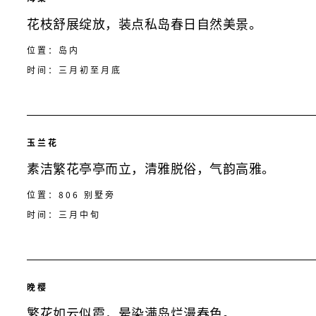
花枝舒展绽放，装点私岛春日自然美景。
位置：岛内
时间：三月初至月底
玉兰花
素洁繁花亭亭而立，清雅脱俗，气韵高雅。
位置：806 别墅旁
时间：三月中旬
晚樱
繁花如云似霞，晕染满岛烂漫春色。