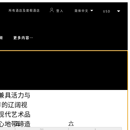
所有酒店及度假酒店
登入
更多内容…
频
兼具活力与
市的辽阔视
现代艺术品
心地带缔造
五
六