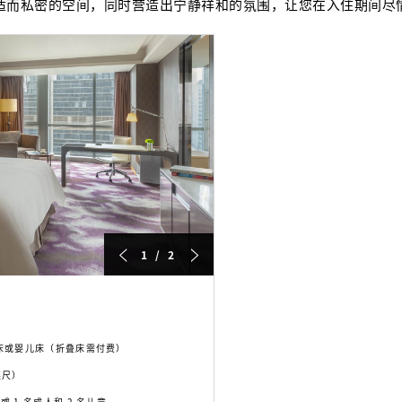
适而私密的空间，同时营造出宁静祥和的氛围，让您在入住期间尽
1 / 2
折叠床或婴儿床（折叠床需付费）
方英尺）
或 1 名成人和 2 名儿童