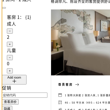
格调非凡、陈设齐全的客房提供舒
客房 1： {1}
成人
−
2
+
儿童
−
0
+
Add room
尊贵客房
促销
1 张特大床或 2 张双人床, 1 张
查看房价
46 – 58 平方米（495 – 624 平
隐藏
3 名成人，或 2 名成人和 1 名儿童，