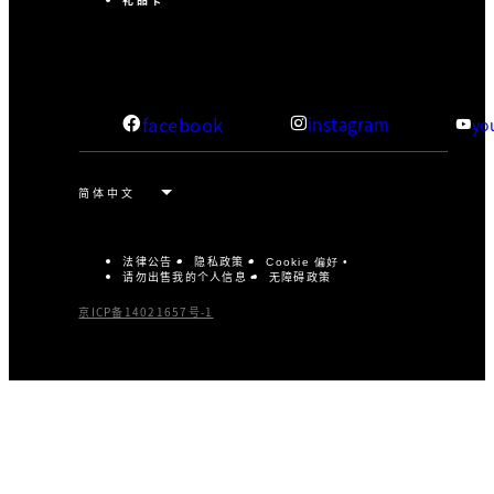
facebook
instagram
yo
法律公告
隐私政策
Cookie 偏好
请勿出售我的个人信息
无障碍政策
京ICP备14021657号-1