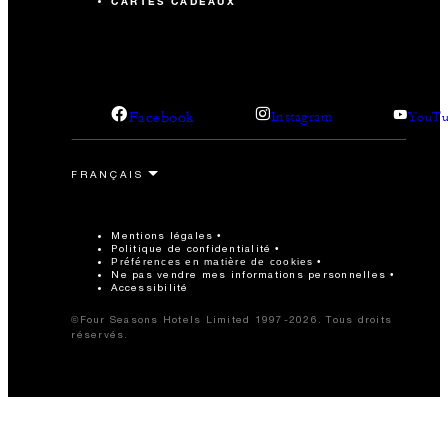
CARTES CADEAUX
Facebook
Instagram
YouTu
Mentions légales
Politique de confidentialité
Préférences en matière de cookies
Ne pas vendre mes informations personnelles
Accessibilité
©Four Seasons Hotels Limited 1997-2026. Tous droits
réservés.