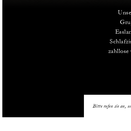
Unse
Gru
Essla
Schlafzi
zahllos
Bitte rufen sie an, 