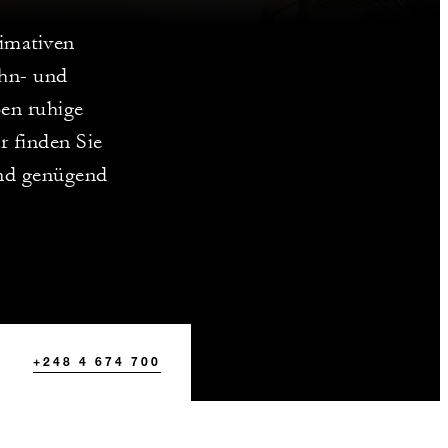
timativen
hn- und
en ruhige
er finden Sie
nd genügend
+248 4 674 700