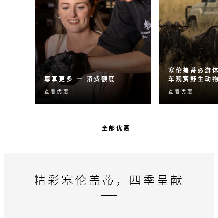
塞伦盖蒂必游体
尊享更多 — 消费额度
车观赏野生动
查看优惠
查看优惠
使用消费额度，享受难忘的
从壮观的野生
住宿体验，让您的居停之旅
旅，到豪华的
更加精彩。
四季酒店体验
外探险。
全部优惠
精彩塞伦盖蒂，四季呈献