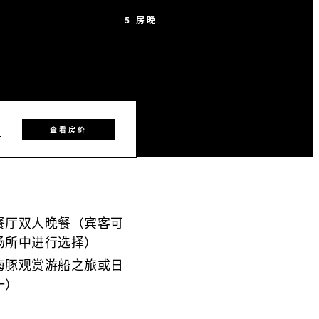
5 房晚
8
查看房价
餐厅双人晚餐（宾客可
场所中进行选择）
海豚观赏游船之旅或日
一）