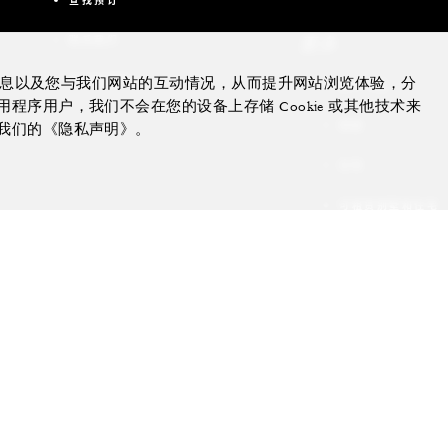
更多
联系我们
会议与活动
的信息以及您与我们网站的互动情况，从而提升网站浏览体验，分
私人飞机
序用户，我们不会在您的设备上存储 Cookie 或其他技术来
游艇
我们的《隐私声明》。
住宅
可租赁别墅和住宅
非凡体验
礼品卡
agram
youtube