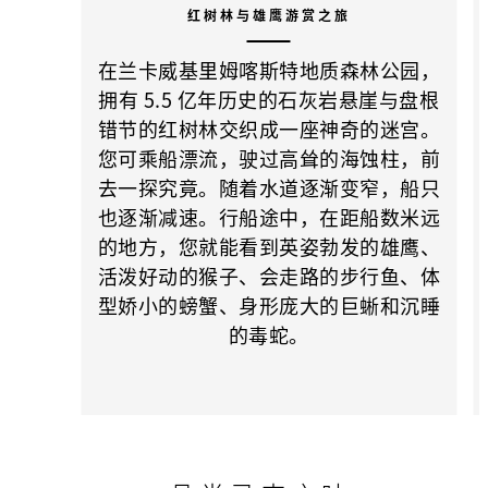
红树林与雄鹰游赏之旅
在兰卡威基里姆喀斯特地质森林公园，
拥有 5.5 亿年历史的石灰岩悬崖与盘根
错节的红树林交织成一座神奇的迷宫。
您可乘船漂流，驶过高耸的海蚀柱，前
去一探究竟。随着水道逐渐变窄，船只
也逐渐减速。行船途中，在距船数米远
的地方，您就能看到英姿勃发的雄鹰、
活泼好动的猴子、会走路的步行鱼、体
型娇小的螃蟹、身形庞大的巨蜥和沉睡
的毒蛇。