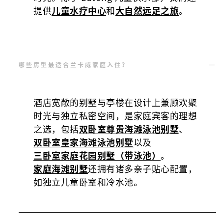
提供
儿童水疗中心
和
大自然远足之旅
。
哪些房型最适合兰卡威家庭入住？
酒店宽敞的别墅与亭楼在设计上兼顾欢聚
时光与独立私密空间，是家庭宾客的理想
之选，包括
双卧室尊贵海滩泳池别墅
、
双卧室皇家海滩泳池别墅
以及
三卧室家庭花园别墅（带泳池）
。
家庭海滩别墅
还拥有诸多亲子贴心配置，
如独立儿童卧室和冷水池。