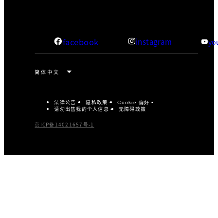
facebook
instagram
yo
法律公告
隐私政策
Cookie 偏好
请勿出售我的个人信息
无障碍政策
京ICP备14021657号-1