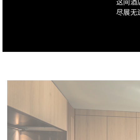
这间酒
尽展无