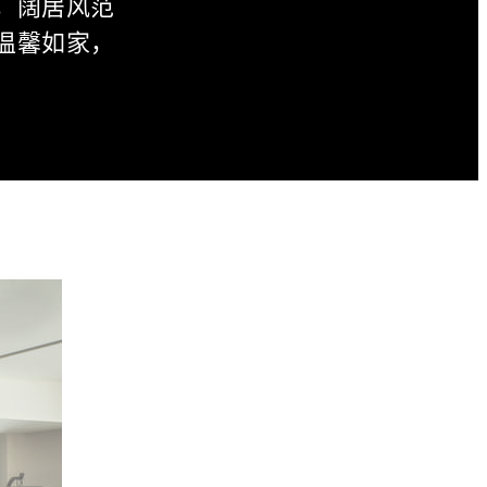
，阔居风范
温馨如家，
。