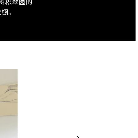
将积翠园的
衣橱。