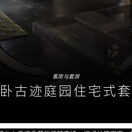
客房与套房
卧古迹庭园住宅式