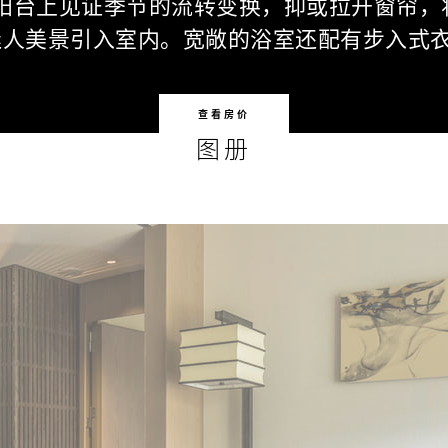
阳台上见证季节的流转变换，抑或拉开窗帘，
迷人美景引入室内。宽敞的浴室还配有步入式
查看房价
图册