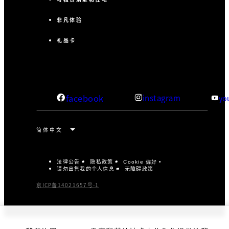
非凡体验
礼品卡
facebook
instagram
yo
法律公告
隐私政策
Cookie 偏好
请勿出售我的个人信息
无障碍政策
京ICP备14021657号-1