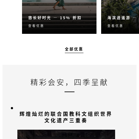
悠长好时光 — 15% 折扣
海滨逍遥游 — 
查看优惠
查看优惠
入住三晚或以上，尊享含早
开启您的会安
套餐 15% 折扣。
享含早套餐 20
全部优惠
精彩会安，四季呈献
辉煌灿烂的联合国教科文组织世界
文化遗产三重奏