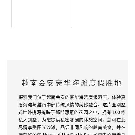
越南会安豪华海滩度假胜地
探索我们位于越南会安的豪华海滨度假酒店，体验夏
眉海滩与越南中部传统风情的美妙融合。这片全别墅
式世外桃源掩映于郁郁葱葱的花园之中，拥有 100 栋
私人别墅，为您提供私密奢阔的休憩空间。您可在此
尽情享受阳光沙滩，品尝非同凡响的越南美食，并在
屡获殊荣的 Heart of the Earth Spa 水疗中心康养身