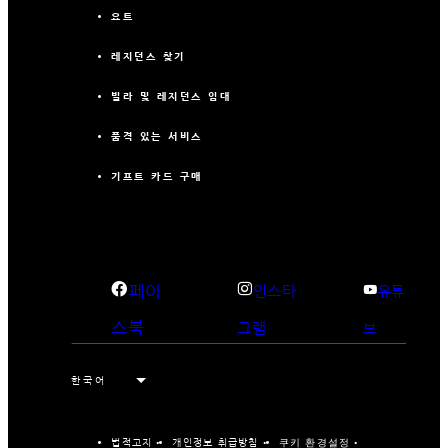
요트
레지던스 찾기
빌라 및 레지던스 임대
품격 있는 서비스
기프트 카드 구매
페이
인스타
유튜
스북
그램
브
법적고지
개인정보 취급방침
쿠키 환경설정