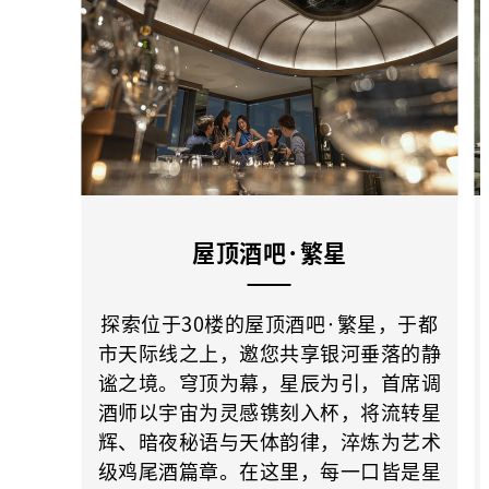
屋顶酒吧·繁星
探索位于30楼的屋顶酒吧·繁星，于都
市天际线之上，邀您共享银河垂落的静
谧之境。穹顶为幕，星辰为引，首席调
酒师以宇宙为灵感镌刻入杯，将流转星
辉、暗夜秘语与天体韵律，淬炼为艺术
级鸡尾酒篇章。在这里，每一口皆是星