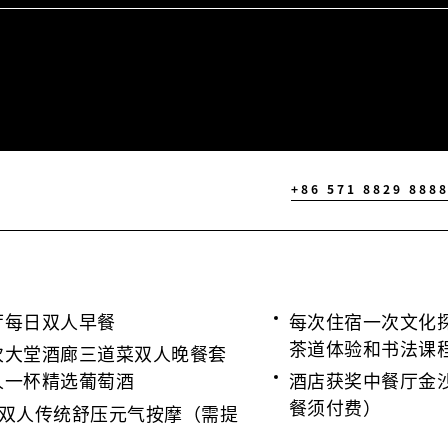
+86 571 8829 888
厅每日双人早餐
每次住宿一次文化
茶道体验和书法课
次大堂酒廊三道菜双人晚餐套
人一杯精选葡萄酒
酒店获奖中餐厅金
餐须付费）
分钟双人传统舒压元气按摩（需提