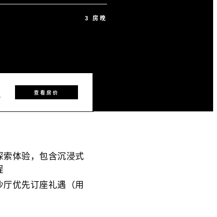
3 房晚
8
查看房价
探索体验，包含沉浸式
程
沙厅优先订座礼遇（用