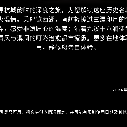
寻杭城韵味的深度之旅，为您解锁这座历史名
火温情。乘船览西湖，画舫轻掠过三潭印月的
弄，感受非遗匠心的温度；沿着九溪十八涧徒
清风与溪涧的叮咚治愈都市疲惫。更多在地体
喜，静候您亲自体验。
2026
惠是否可用，视客房供应情况而定，并可能有限制使用日期及其他