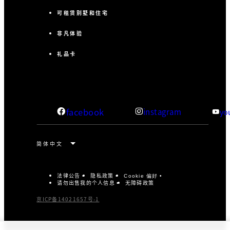
可租赁别墅和住宅
非凡体验
礼品卡
facebook
instagram
yo
法律公告
隐私政策
Cookie 偏好
请勿出售我的个人信息
无障碍政策
京ICP备14021657号-1