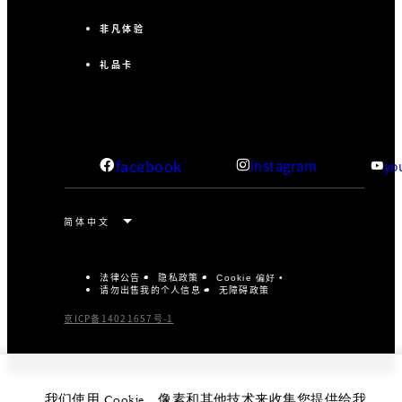
非凡体验
礼品卡
facebook
instagram
yo
法律公告
隐私政策
Cookie 偏好
请勿出售我的个人信息
无障碍政策
京ICP备14021657号-1
我们使用 Cookie、像素和其他技术来收集您提供给我