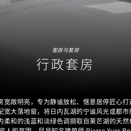
客房与套房
行政套房
房宽敞明亮，专为静谧放松、惬意居停匠心打
配宽大落地窗，将日内瓦湖的宁谧风光或都市
内柔和的浅蓝和淡绿色调撷取自莱芒湖的天然
人的氛围，尽显知名建筑师 Pierre-Yves Ro