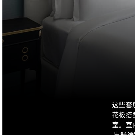
这些套
花板搭
室。室
出舒缓宜