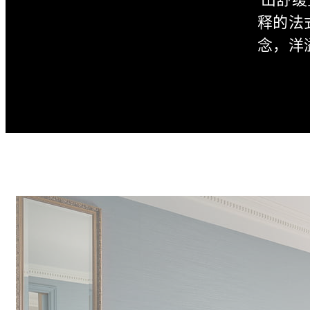
释的法
念，洋