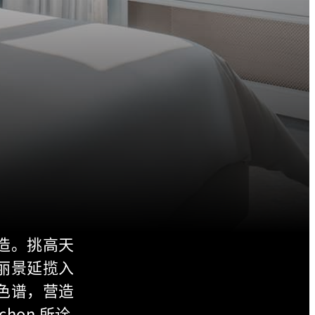
造。挑高天
丽景延揽入
色谱，营造
chon 所诠