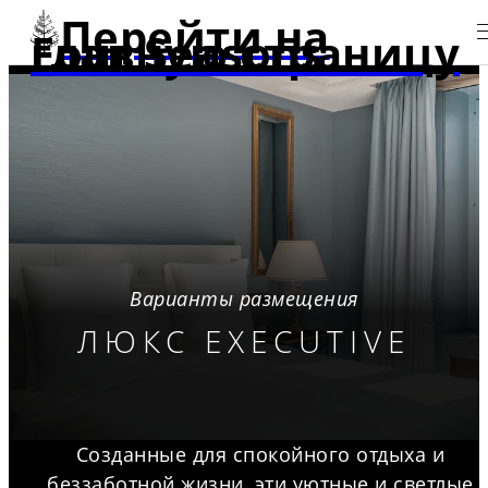
Перейти на
главную страницу Four Seasons
Варианты размещения
ЛЮКС EXECUTIVE
Созданные для спокойного отдыха и
беззаботной жизни, эти уютные и светлые