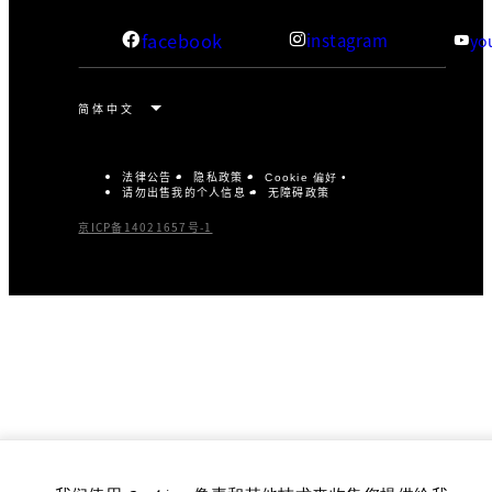
facebook
instagram
yo
法律公告
隐私政策
Cookie 偏好
请勿出售我的个人信息
无障碍政策
京ICP备14021657号-1