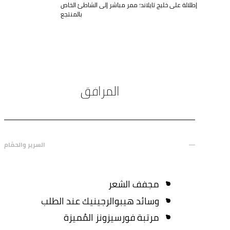
إطلالة على خليج تايلاند؛ ممر مباشر إلى الشاطئ الخاص
بالمنتجع
المرافق
السرير والحمّام
مجفف الشعر
وسائد هيبوالرجينيك عند الطلب
مرتبة فورسيزونز المُميزة