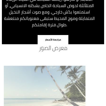
المتلألئة لحوض السباحة الخاص بشكله الانسيابي، أو
استمتعوا بدُش خارجي. ومع صوت أشجار النخيل
المتمايلة وموج المحيط ستبقى معنوياتكم منتعشة
طوال فترة إقامتكم.
مراجعة الأسعار
معرض الصور