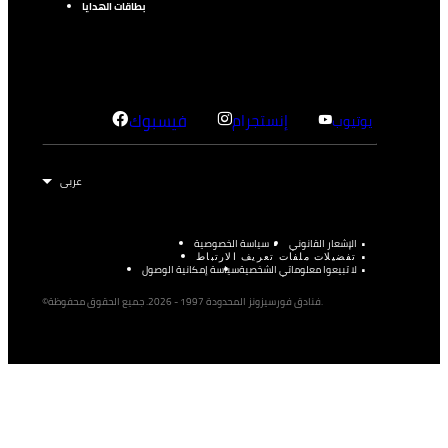
بطاقات الهدايا
إنستجرام
فيسبوك
يوتيوب
الإشعار القانوني
سياسة الخصوصية
تفضيلات ملفات تعريف الارتباط
لا تبيعوا معلوماتي الشخصية
سياسة إمكانية الوصول
©فنادق فورسيزونز المحدودة 1997 - 2026. جميع الحقوق محفوظة.