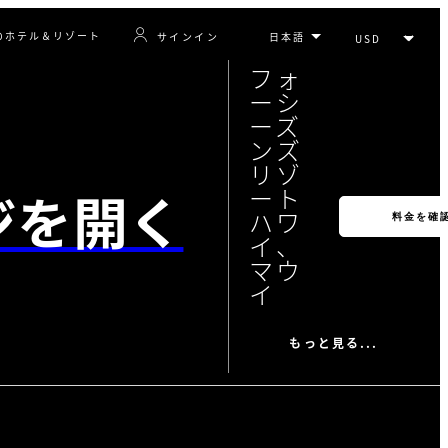
のホテル＆リゾート
サインイン
フォ
ーシ
ーズ
ンズ
リゾ
ジを開く
ート
ハワ
料金を確
イ、
マウ
イ
もっと見る...