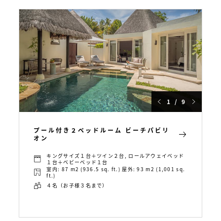
1 / 9
プール付き２ベッドルーム ビーチパビリ
オン
キングサイズ１台＋ツイン２台, ロールアウェイベッド
１台＋ベビーベッド１台
室内: 87 m2 (936.5 sq. ft.) 屋外: 93 m2 (1,001 sq.
ft.)
４名（お子様３名まで）