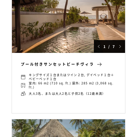
1 / 7
プール付きサンセットビーチヴィラ
キングサイズ１台またはツイン２台, デイベッド１台＋
ベビーベッド１台
室内: 66 m2 (710 sq. ft.) 屋外: 285 m2 (3,068 sq.
ft.)
大人3名、または大人2名と子供2名（12歳未満）