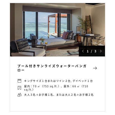
1 / 3
プール付きサンライズウォーターバンガ
ロー
キングサイズ１台またはツイン２台, デイベッド１台
屋内：70 ㎡（753 sq.ft.）、屋外：66 ㎡（710
sq.ft.）
大人３名＋お子様１名、または大人２名＋お子様２名