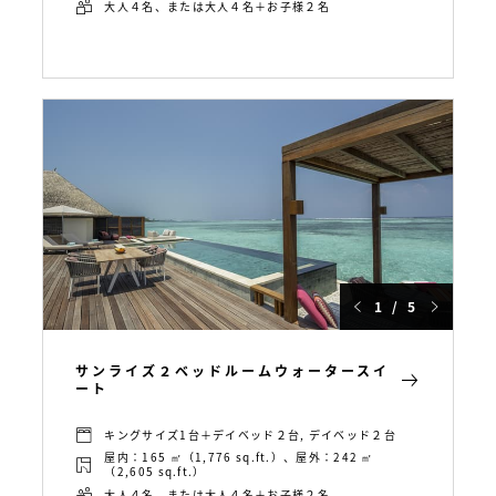
大人４名、または大人４名＋お子様２名
1 / 5
サンライズ２ベッドルームウォータースイ
ート
キングサイズ1台＋デイベッド２台, デイベッド２台
屋内：165 ㎡（1,776 sq.ft.）、屋外：242 ㎡
（2,605 sq.ft.）
大人４名、または大人４名＋お子様２名