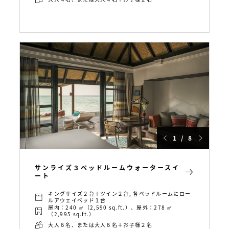
1 / 8
サンライズ３ベッドルームウォータースイ
ート
キングサイズ２台＋ツイン２台, 各ベッドルームにロー
ルアウェイベッド１台
屋内：240 ㎡（2,590 sq.ft.）、屋外：278 ㎡
（2,995 sq.ft.）
大人６名、または大人６名＋お子様２名