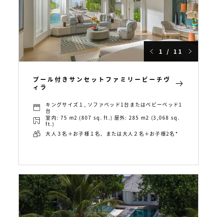
1 / 11
プール付きサンセットファミリービーチヴ
ィラ
キングサイズ１, ソファベッド1台またはベビーベッド1
台
室内: 75 m2 (807 sq. ft.) 屋外: 285 m2 (3,068 sq.
ft.)
大人３名＋お子様１名、または大人２名＋お子様2名*