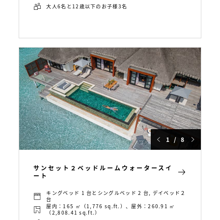
大人6名と12歳以下のお子様3名
1 / 8
サンセット２ベッドルームウォータースイ
ート
キングベッド 1 台とシングルベッド 2 台, デイベッド２
台
屋内：165 ㎡（1,776 sq.ft.）、屋外：260.91 ㎡
（2,808.41 sq.ft.）