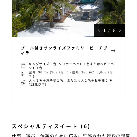
1 / 9
プール付きサンライズファミリービーチヴ
ィラ
キングサイズ１台, ソファーベッド１台またはベビーベ
ッド１台
室内: 90 m2 (969 sq. ft.) 屋外: 285 m2 (3,068 sq.
ft.)
大人３名＋お子様１名、または大人２名＋お子様 2 名
(12歳以下)
スペシャルティスイート (6)
仕事、遊び、休憩のために巧みに装飾された複数の部屋