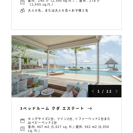
屋内：240 ㎡（2,590 sq.ft.）、屋外：278 ㎡
（2,995 sq.ft.）
大人６名、または大人６名＋お子様２名
1 / 12
3ベッドルーム クダ エステート
キングサイズ2台、ツイン2台, ソファーベッド2台また
はベビーベッド2台
室内: 467 m2 (5,027 sq. ft.) 屋外: 562 m2 (6,050
sq. ft.)