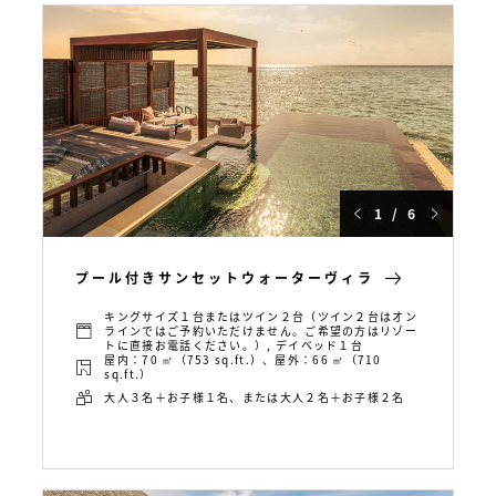
1 / 6
プール付きサンセットウォーターヴィラ
キングサイズ１台またはツイン２台（ツイン２台はオン
ラインではご予約いただけません。ご希望の方はリゾー
トに直接お電話ください。）, デイベッド１台
屋内：70 ㎡（753 sq.ft.）、屋外：66 ㎡（710
sq.ft.）
大人３名＋お子様１名、または大人２名＋お子様２名