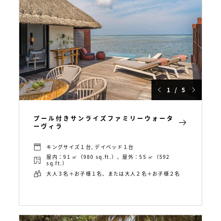
1 / 5
プール付きサンライズファミリーウォータ
ーヴィラ
キングサイズ１台, デイベッド１台
屋内：91 ㎡（980 sq.ft.）、屋外：55 ㎡（592
sq.ft.）
大人３名＋お子様１名、または大人２名＋お子様２名