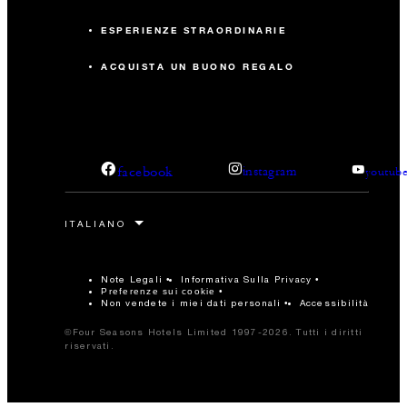
ESPERIENZE STRAORDINARIE
ACQUISTA UN BUONO REGALO
facebook
instagram
youtub
Note Legali
Informativa Sulla Privacy
Preferenze sui cookie
Non vendete i miei dati personali
Accessibilità
©Four Seasons Hotels Limited 1997-2026. Tutti i diritti
riservati.