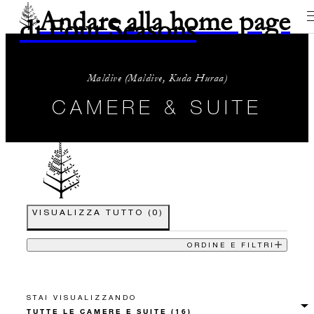
Andare alla home page
di Four Seasons
Maldive (Maldive, Kuda Huraa)
CAMERE & SUITE
VISUALIZZA TUTTO
(
0
)
ORDINE E FILTRI
STAI VISUALIZZANDO