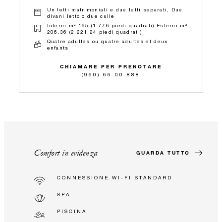
Un letti matrimoniali e due letti separati, Due
divani letto o due culle
Interni m² 165 (1.776 piedi quadrati) Esterni m²
206,36 (2.221,24 piedi quadrati)
Quatre adultes ou quatre adultes et deux
enfants
CHIAMARE PER PRENOTARE
(960) 66 00 888
Comfort in evidenza
GUARDA TUTTO
CONNESSIONE WI-FI STANDARD
SPA
PISCINA