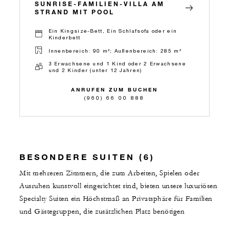
SUNRISE-FAMILIEN-VILLA AM
STRAND MIT POOL
Ein Kingsize-Bett, Ein Schlafsofa oder ein
Kinderbett
Innenbereich: 90 m²; Außenbereich: 285 m²
3 Erwachsene und 1 Kind oder 2 Erwachsene
und 2 Kinder (unter 12 Jahren)
ANRUFEN ZUM BUCHEN
(960) 66 00 888
BESONDERE SUITEN (6)
Mit mehreren Zimmern, die zum Arbeiten, Spielen oder
Ausruhen kunstvoll eingerichtet sind, bieten unsere luxuriösen
Specialty Suiten ein Höchstmaß an Privatsphäre für Familien
und Gästegruppen, die zusätzlichen Platz benötigen