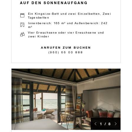
AUF DEN SONNENAUFGANG
Ein Kingsize-Bett und zwei Einzelbetten, Zwei
Tagesbetten
Innenbereich: 165 m² und Außenbereich: 242
m²
Vier Erwachsene oder vier Erwachsene und
zwei Kinder
ANRUFEN ZUM BUCHEN
(960) 66 00 888
1 / 8