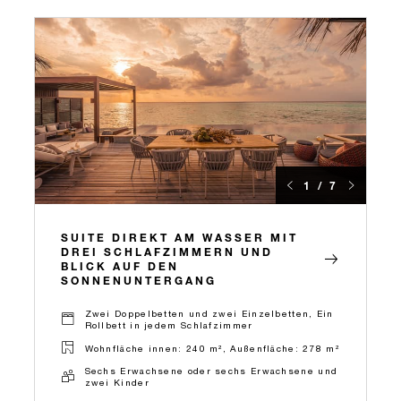
1 / 7
SUITE DIREKT AM WASSER MIT
DREI SCHLAFZIMMERN UND
BLICK AUF DEN
SONNENUNTERGANG
Zwei Doppelbetten und zwei Einzelbetten, Ein
Rollbett in jedem Schlafzimmer
Wohnfläche innen: 240 m², Außenfläche: 278 m²
Sechs Erwachsene oder sechs Erwachsene und
zwei Kinder