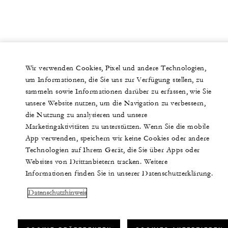
Wir verwenden Cookies, Pixel und andere Technologien,
um Informationen, die Sie uns zur Verfügung stellen, zu
sammeln sowie Informationen darüber zu erfassen, wie Sie
unsere Website nutzen, um die Navigation zu verbessern,
die Nutzung zu analysieren und unsere
Marketingaktivitäten zu unterstützen. Wenn Sie die mobile
App verwenden, speichern wir keine Cookies oder andere
Technologien auf Ihrem Gerät, die Sie über Apps oder
Websites von Drittanbietern tracken. Weitere
Informationen finden Sie in unserer Datenschutzerklärung.
Datenschutzhinweis