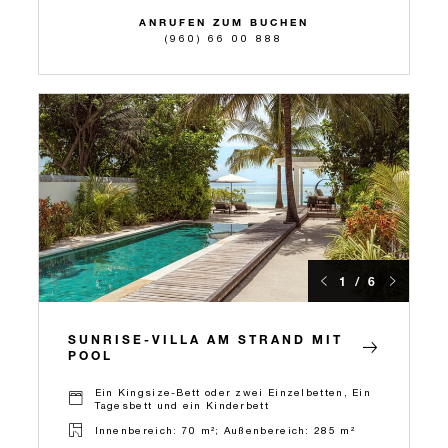
ANRUFEN ZUM BUCHEN
(960) 66 00 888
1 / 6
SUNRISE-VILLA AM STRAND MIT
POOL
Ein Kingsize-Bett oder zwei Einzelbetten, Ein
Tagesbett und ein Kinderbett
Innenbereich: 70 m²; Außenbereich: 285 m²