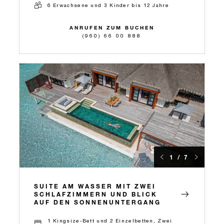
6 Erwachsene und 3 Kinder bis 12 Jahre
ANRUFEN ZUM BUCHEN
(960) 66 00 888
1 / 7
SUITE AM WASSER MIT ZWEI
SCHLAFZIMMERN UND BLICK
AUF DEN SONNENUNTERGANG
1 Kingsize-Bett und 2 Einzelbetten, Zwei