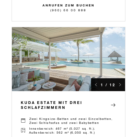
ANRUFEN ZUM BUCHEN
(960) 66 00 888
1 / 12
KUDA ESTATE MIT DREI
SCHLAFZIMMERN
Zwei Kingsize-Betten und zwei Einzelbetten,
Zwei Schlafsofas und zwei Babybetten
Innenbereich: 467 m² (5,027 sq. ft.);
Außenbereich: 562 m² (6,050 sq. ft.)