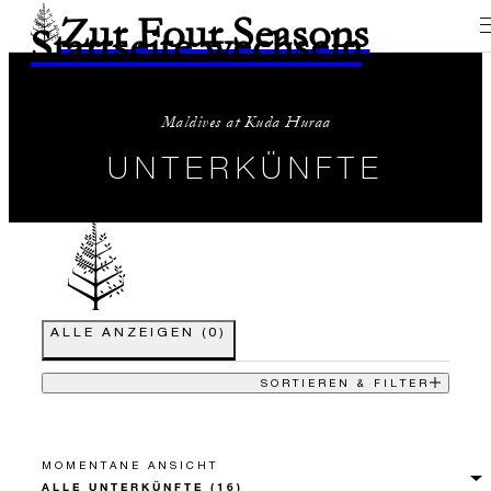
Zur Four Seasons
Startseite wechseln
Maldives at Kuda Huraa
UNTERKÜNFTE
ALLE ANZEIGEN
(
0
)
SORTIEREN & FILTER
MOMENTANE ANSICHT