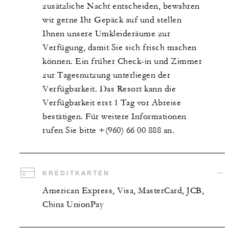
zusätzliche Nacht entscheiden, bewahren
wir gerne Ihr Gepäck auf und stellen
Ihnen unsere Umkleideräume zur
Verfügung, damit Sie sich frisch machen
können. Ein früher Check-in und Zimmer
zur Tagesnutzung unterliegen der
Verfügbarkeit. Das Resort kann die
Verfügbarkeit erst 1 Tag vor Abreise
bestätigen. Für weitere Informationen
rufen Sie bitte +(960) 66 00 888 an.
KREDITKARTEN
American Express, Visa, MasterCard, JCB,
China UnionPay