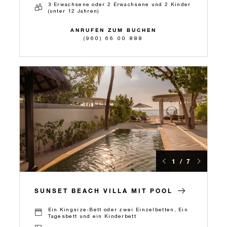
3 Erwachsene oder 2 Erwachsene und 2 Kinder
(unter 12 Jahren)
ANRUFEN ZUM BUCHEN
(960) 66 00 888
1 / 7
SUNSET BEACH VILLA MIT POOL
Ein Kingsize-Bett oder zwei Einzelbetten, Ein
Tagesbett und ein Kinderbett