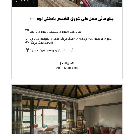
1 \ 5
جناح مائي مطل على شروق الشمس بغرفتي نوم
سرير كبير وسريران منفصلان, سريران بأريكة
الأجزاء الداخلية: 165 م2 (1,776 قدمًا مربعًا) الأجزاء الخارجية: 242 م2
(2,605 قدمًا مربعًا)
أربعة بالغين أو أربعة بالغين وطفلين
اتصل للحجز
(960) 66 00 888