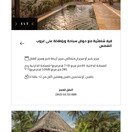
1 \ 7
فيلا شاطئية مع حوض سباحة وبإطلالة على غروب
الشمس
سرير كبير أو سريران متماثلان, سرير أريكة كبير وسرير أطفال
المساحة الداخلية: 66 متر مربع (710 قدم مربع) المساحة الخارجية:
285 متر مربع (3,068 قدم مربع)
3 بالغين ، أو شخصين بالغين وطفلين (أقل من 12 عامًا)
اتصل للحجز
(960) 66 00 888