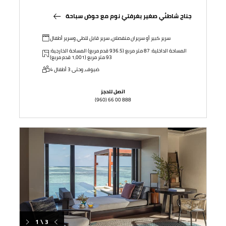
جناح شاطئي صغير بغرفتيْ نوم مع حوض سباحة
سرير كبير أو سريران منفصلان, سرير قابل للطي وسرير أطفال
المساحة الداخلية: 87 متر مربع (936.5 قدم مربع) المساحة الخارجية:
93 متر مربع (1,001 قدم مربع)
4 ضيوف، وحتى 3 أطفال
اتصل للحجز
(960) 66 00 888
1 \ 3