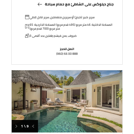
جناح ديلوكس على الشاطئ مع حمام سباحة
سرير كبير (كينج) أو سريرين منفصلين, سرير قابل للطي
المساحة الداخلية: 46 متر مربع (495 قدم مربع) المساحة الخارجية: 65
متر مربع (700 قدم مربع)
3 ضيوف، بمن فيهم طِفلين بحد أقصى
اتصل للحجز
(960) 66 00 888
1 \ 9