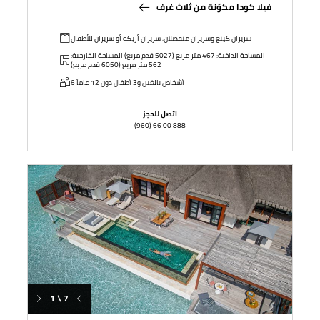
فيلا كودا مكوّنة من ثلاث غرف
سريران كينغ وسريران منفصلان, سريران أريكة أو سريران للأطفال
المساحة الداخية: 467 متر مربع (5027 قدم مربع) المساحة الخارجية:
562 متر مربع (6050 قدم مربع)
6 أشخاص بالغين و3 أطفال دون 12 عاماً
اتصل للحجز
(960) 66 00 888
1 \ 7