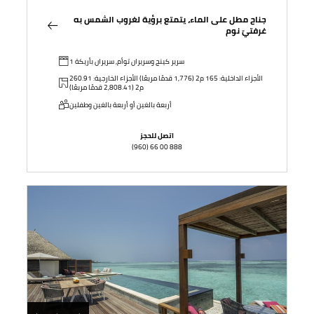
جناح مطل على الماء، يتمتع برؤية لغروب الشمس به
غرفتيّ نوم
1 سرير كينج وسريران توأم, سريران بأريكة
الأجزاء الداخلية: 165 م2 (1,776 قدمًا مربعًا) الأجزاء الخارجية: 260.91
م2 (2,808.41 قدمًا مربعًا)
أربعة بالغين أو أربعة بالغين وطفلين
اتصل للحجز
(960) 66 00 888