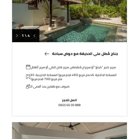
1 \ 4
جناح مُطل على الحديقة مع حوض سباحة
سرير كبير "كينغ" أو سريران مُنفصلان, سرير قابل للطي أو سرير أطفال
المساحة الداخلية: 46 متر مربع (495 قدم مربع) المساحة الخارجية: 65
متر مربع (700 قدم مربع)
3 ضيوف، مع طفلين بحد أقصى
اتصل للحجز
(960) 66 00 888