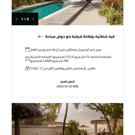
1 \ 6
فيلا شاطئية بإطلالة شرقية مع حوض سباحة
سرير كبير أو سريران متماثلان, سرير أريكة كبير وسرير أطفال
المساحة الداخلية: 70 متر مربع (753.5 قدم مربع) المساحة الخارجية:
285 متر مربع (3,068 قدم مربع)
3 بالغين ، أو شخصين بالغين وطفلين (أقل من 12 عامًا)
اتصل للحجز
(960) 66 00 888