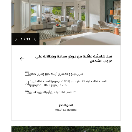
1 \ 11
فيلا شاطئية عائلية مع حوض سباحة وبإطلالة على
غروب الشمس
سرير كينج واحد, سرير أريكة كبير وسرير أطفال
المساحة الداخلية: 75 متر مربع (807 قدم مربع) المساحة الخارجية:
285 متر مربع (3,068 قدم مربع)
مناسب لثلاثة بالغين أو بالغين وطفلين*
اتصل للحجز
(960) 66 00 888