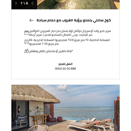
1 \ 6
كوخ ساحلي يتمتع برؤية الغروب مع حمام سباحة
سرير كبير واحد أو سريران توأمان (ولا يمكن حجز خيار السريرين التوأمين
عبر الإنترنت. يرجى الاتصال بالمنتجع للحجز.), سرير أريكة
المساحة الداخلية: 70 متر مربع (753 قدم مربع) المساحة الخارجية: 66
متر مربع (710 قدم مربع)
ثلاثة بالغين أو شخصان بالغان وطفلان*
اتصل للحجز
(960) 66 00 888