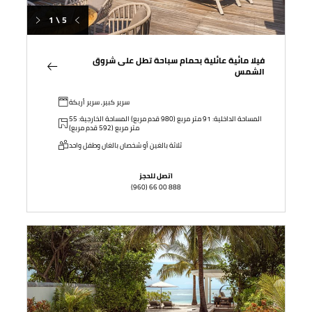
1 \ 5
فيلا مائية عائلية بحمام سباحة تطل على شروق
الشمس
سرير كبير, سرير أريكة
المساحة الداخلية: 91 متر مربع (980 قدم مربع) المساحة الخارجية: 55
متر مربع (592 قدم مربع)
ثلاثة بالغين أو شخصان بالغان وطفل واحد
اتصل للحجز
(960) 66 00 888