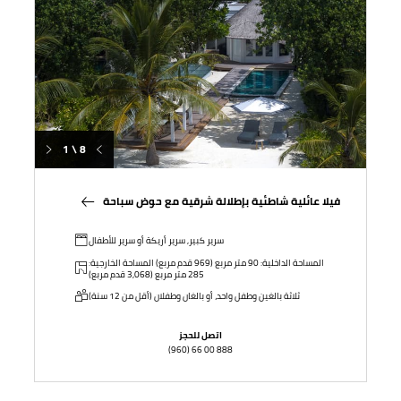
1 \ 8
فيلا عائلية شاطئية بإطلالة شرقية مع حوض سباحة
سرير كبير, سرير أريكة أو سرير للأطفال
المساحة الداخلية: 90 متر مربع (969 قدم مربع) المساحة الخارجية:
285 متر مربع (3,068 قدم مربع)
ثلاثة بالغين وطفل واحد، أو بالغان وطفلان (أقل من 12 سنة)
اتصل للحجز
(960) 66 00 888