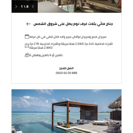
1 \ 8
جناح مائي بثلاث غرف نوم يطل على شروق الشمس
سريران كينج وسريران توأمان, سرير واحد قابل للطي في كل غرفة
الأجزاء الداخلية: 240 م2 (2,590 قدمًا مربعًا) والأجزاء الخارجية: 278 م2
(2,995 قدمًا مربعًا)
6 بالغين أو 6 بالغين وطفلان
اتصل للحجز
(960) 66 00 888