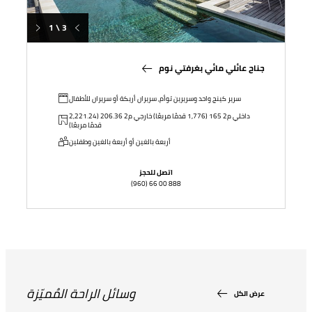
1 \ 3
جناح عائلي مائي بغرفتي نوم
سرير كينج واحد وسريرين توأم, سريران أريكة أو سريران للأطفال
داخلي م2 165 (1,776 قدمًا مربعًا) خارجي م2 206.36 (2,221.24
قدمًا مربعًا)
أربعة بالغين أو أربعة بالغين وطفلين
اتصل للحجز
(960) 66 00 888
وسائل الراحة المُميّزة
عرض الكل