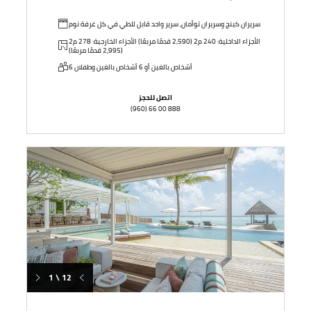
سريران كينج وسريران توأمان, سرير واحد قابل للطي في كل غرفة نوم
الأجزاء الداخلية: 240 م2 (2,590 قدمًا مربعًا) الأجزاء الخارجية: 278 م2
(2,995 قدمًا مربعًا)
6 أشخاص بالغين أو 6 أشخاص بالغين وطفلان
اتصل للحجز
(960) 66 00 888
1 \ 12