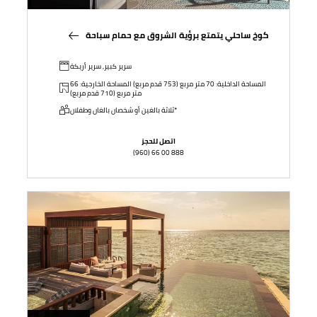
كوخ ساحلي يتمتع برؤية الشروق مع حمام سباحة
سرير كبير, سرير أريكة
المساحة الداخلية: 70 متر مربع (753 قدم مربع) المساحة الخارجية: 66
متر مربع (710 قدم مربع)
ثلاثة بالغين أو شخصان بالغان وطفلان*
اتصل للحجز
(960) 66 00 888