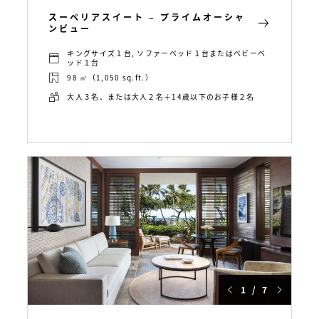
スーペリアスイート – プライムオーシャ
ンビュー
キングサイズ１台, ソファーベッド１台またはベビーベ
ッド１台
98 ㎡（1,050 sq.ft.）
大人３名、または大人２名＋14歳以下のお子様２名
1 / 7