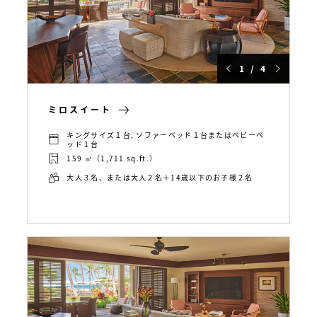
1 / 4
ミロスイート
キングサイズ１台, ソファーベッド１台またはベビーベ
ッド１台
159 ㎡（1,711 sq.ft.）
大人３名、または大人２名＋14歳以下のお子様２名