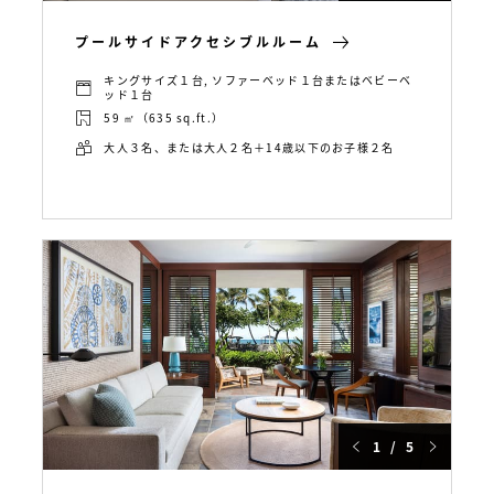
プールサイドアクセシブルルーム
キングサイズ１台, ソファーベッド１台またはベビーベ
ッド１台
59 ㎡（635 sq.ft.）
大人３名、または大人２名＋14歳以下のお子様２名
1 / 5