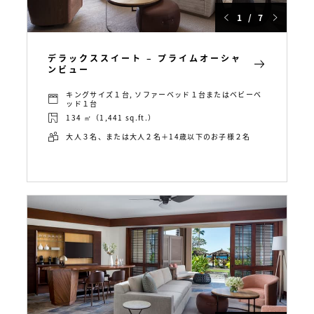
1 / 7
デラックススイート – プライムオーシャ
ンビュー
キングサイズ１台, ソファーベッド１台またはベビーベ
ッド１台
134 ㎡（1,441 sq.ft.）
大人３名、または大人２名＋14歳以下のお子様２名