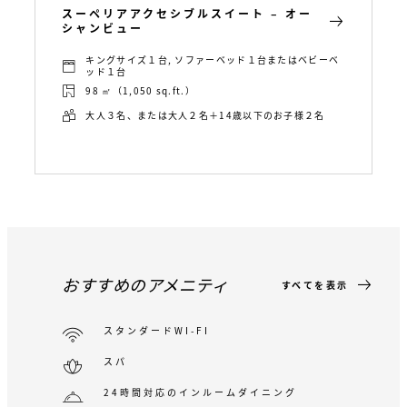
スーペリアアクセシブルスイート – オー
シャンビュー
キングサイズ１台, ソファーベッド１台またはベビーベ
ッド１台
98 ㎡（1,050 sq.ft.）
大人３名、または大人２名＋14歳以下のお子様２名
おすすめのアメニティ
すべてを表示
スタンダードWI-FI
スパ
24時間対応のインルームダイニング