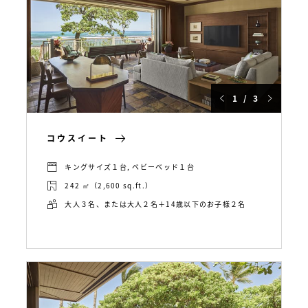
1 / 3
コウスイート
キングサイズ１台, ベビーベッド１台
242 ㎡（2,600 sq.ft.）
大人３名、または大人２名＋14歳以下のお子様２名