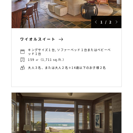
1 / 2
ワイオルスイート
キングサイズ１台, ソファーベッド１台またはベビーベ
ッド１台
159 ㎡（1,711 sq.ft.）
大人３名、または大人２名＋14歳以下のお子様２名