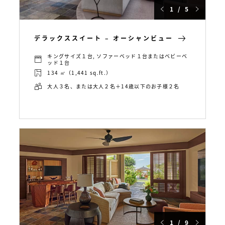
1 / 5
デラックススイート – オーシャンビュー
キングサイズ１台, ソファーベッド１台またはベビーベ
ッド１台
134 ㎡（1,441 sq.ft.）
大人３名、または大人２名＋14歳以下のお子様２名
1 / 9