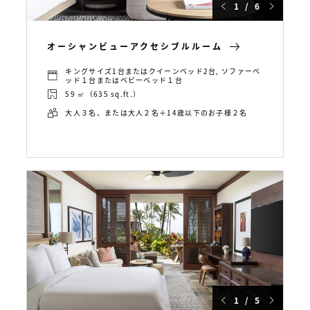
1 / 6
オーシャンビューアクセシブルルーム
キングサイズ1台またはクイーンベッド2台, ソファーベ
ッド１台またはベビーベッド１台
59 ㎡（635 sq.ft.）
大人３名、または大人２名＋14歳以下のお子様２名
1 / 5