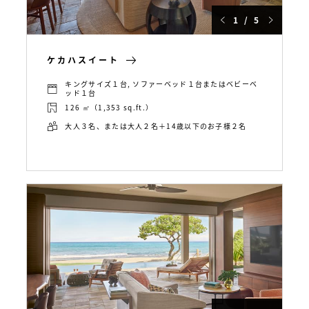
1 / 5
ケカハスイート
キングサイズ１台, ソファーベッド１台またはベビーベ
ッド１台
126 ㎡（1,353 sq.ft.）
大人３名、または大人２名＋14歳以下のお子様２名