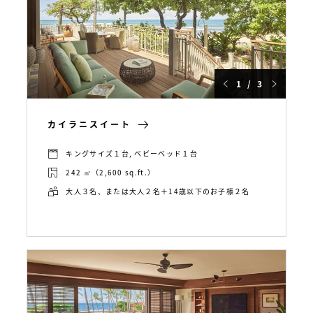
1 / 3
カイラニスイート
キングサイズ１台, ベビーベッド１台
242 ㎡（2,600 sq.ft.）
大人３名、または大人２名＋14歳以下のお子様２名