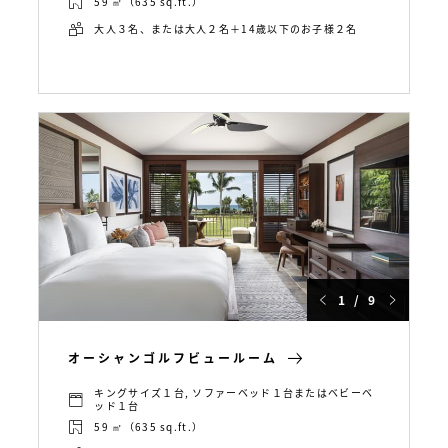
59 ㎡（635 sq.ft.）
大人３名、または大人２名＋14歳以下のお子様２名
1 / 9
オーシャンゴルフビュールーム
キングサイズ１台, ソファーベッド１台またはベビーベ
ッド１台
59 ㎡（635 sq.ft.）