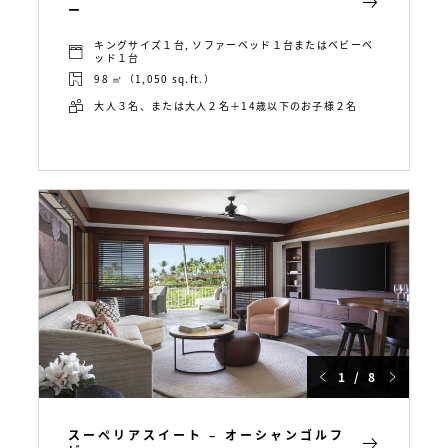
ー
キングサイズ１台, ソファーベッド１台またはベビーベ
ッド１台
98 ㎡（1,050 sq.ft.）
大人３名、または大人２名＋14歳以下のお子様２名
1 / 8
スーペリアスイート – オーシャンゴルフ