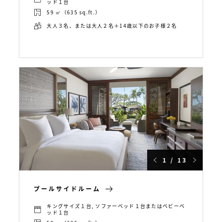
ッド１台
59 ㎡（635 sq.ft.）
大人３名、または大人２名＋14歳以下のお子様２名
1 / 13
プールサイドルーム
キングサイズ１台, ソファーベッド１台またはベビーベ
ッド１台