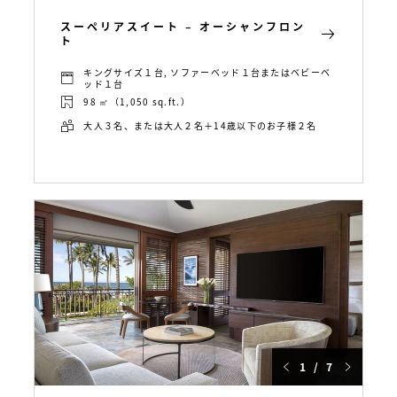
スーペリアスイート – オーシャンフロン
ト
キングサイズ１台, ソファーベッド１台またはベビーベ
ッド１台
98 ㎡（1,050 sq.ft.）
大人３名、または大人２名＋14歳以下のお子様２名
1 / 7