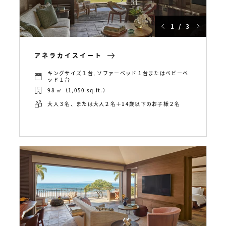
1 / 3
アネラカイスイート
キングサイズ１台, ソファーベッド１台またはベビーベ
ッド１台
98 ㎡（1,050 sq.ft.）
大人３名、または大人２名＋14歳以下のお子様２名