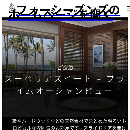
フォーシーズンズの
ホームページを開く
ご宿泊
スーペリアスイート – プラ
イムオーシャンビュー
籐やハードウッドなどの天然素材でまとめた明るいト
ロピカルな雰囲気のお部屋です。スライドドアを開け