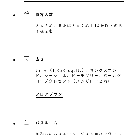
収容人数
大人３名、または大人２名＋14歳以下のお
子様２名
広さ
98 ㎡（1,050 sq.ft.）. キングスポン
ド、シーシェル、ビーチツリー、パームグ
ローブクレセント（バンガロー２階）
フロアプラン
バスルーム
御影石のバスルーム、ゲスト用パウダール