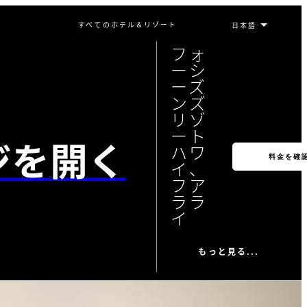
すべてのホテル＆リゾート
フォ
ーシ
ーズ
ンズ
リゾ
ート
ジを開く
ハワ
料金を確
イ、
フア
ララ
イ
もっと見る...