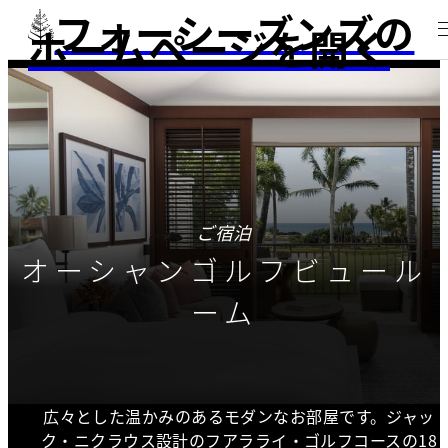
フォーシーズンズの
ホームページを開く
ご宿泊
オーシャンゴルフビュール
ーム
広々とした温かみのあるモダンなお部屋です。ジャッ
ク・ニクラウス設計のフアラライ・ゴルフコースの18