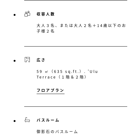
収容人数
大人３名、または大人２名＋14歳以下のお
子様２名
広さ
59 ㎡（635 sq.ft.）. 'Ulu
Terrace（１階＆２階）
フロアプラン
バスルーム
御影石のバスルーム