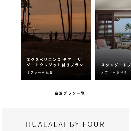
エクスペリエンス モア - リ
ゾートクレジット付きプラン
スタンダード
オファーを見る
オファーを見る
クレジットを利用してご滞
ご希望のお部
在をさらに充実させましょ
ートでご利用
う。忘れられない体験をお
最もフレキシ
楽しみください。
です。
宿泊プラン一覧
HUALALAI BY FOUR