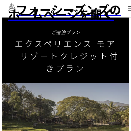
フォーシーズンズの
ホームページを開く
ご宿泊プラン
エクスペリエンス モア
- リゾートクレジット付
きプラン