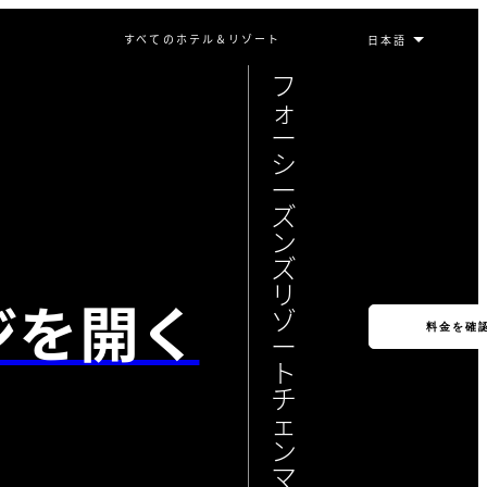
すべてのホテル＆リゾート
フ
ォ
ー
シ
ー
ズ
ン
ズ
リ
ジを開く
ゾ
料金を確
ー
ト
チ
ェ
ン
マ