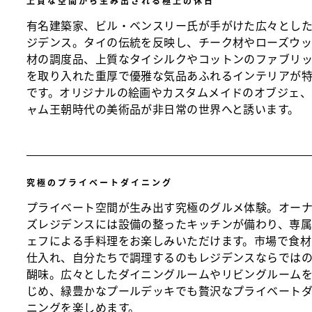
上質な空間から生み出される極上の休日
有名建築家、ビル・ベンスリー氏が手がけた広々とし
ジデンス。タイの伝統を反映し、チーク材やローズウ
材の調度品、上質なタイシルクやコットンのファブリ
を取り入れた重厚で優雅な気品あふれるインテリアが
です。オリジナルの絵画やカスタムメイドのオブジェ、
ャム王朝時代の美術品が非日常の世界へと誘います。
究極のプライベートダイニング
プライベート空間が生み出す究極のグルメ体験。オー
ズレジデンスには設備の整ったキッチンが備わり、専
ェフによる手料理をお楽しみいただけます。市場で食材
仕入れ、自分たちで調理するのもレジデンスならでは
醐味。広々としたダイニングルームやリビングルーム
じめ、緑豊かなプールデッキでも贅沢なプライベート
ニングを楽しめます。