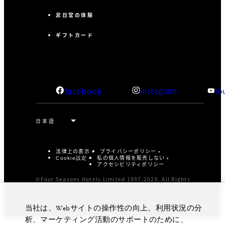
非日常の体験
ギフトカード
facebook
Instagram
Yo
法律上の表示
プライバシーポリシー
私の個人情報を販売しない
Cookie設定
アクセシビリティポリシー
©Four Seasons Hotels Limited 1997-2026. All Rights
Reserved.
当社は、Webサイトの操作性の向上、利用状況の分
析、マーケティング活動のサポートのために、