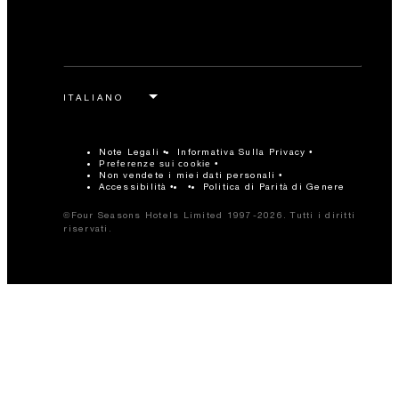
Note Legali
Informativa Sulla Privacy
Preferenze sui cookie
Non vendete i miei dati personali
Accessibilità
Politica di Parità di Genere
©Four Seasons Hotels Limited 1997-2026. Tutti i diritti
riservati.