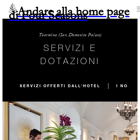
Andare alla home page
di Four Seasons
Taormina (San Domenico Palace)
SERVIZI E
DOTAZIONI
SERVIZI OFFERTI DALL'HOTEL
I NOSTR