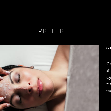
PREFERITI
S
Go
al
Qu
tr
me