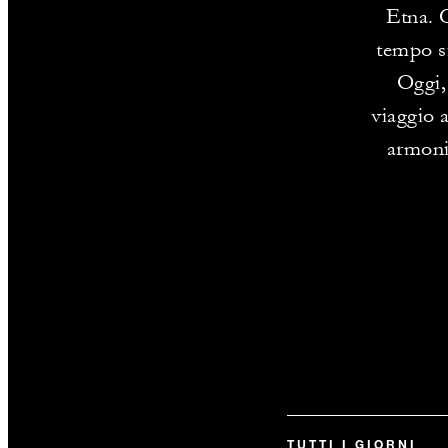
Etna. 
tempo si
Oggi, 
viaggio 
armonia
TUTTI I GIORNI