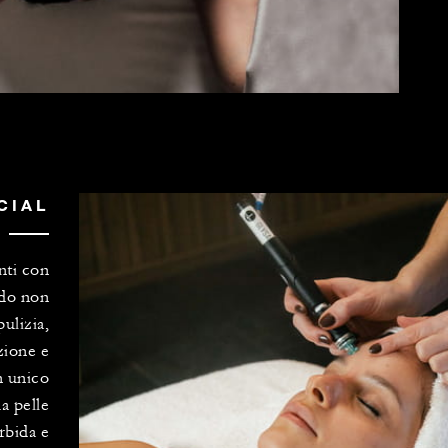
CIAL
nti con
odo non
ulizia,
zione e
n unico
a pelle
rbida e