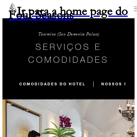
Ir para a home page do
Four Seasons
Taormina (San Domenico Palace)
SERVIÇOS E
COMODIDADES
COMODIDADES DO HOTEL
NOSSOS SER