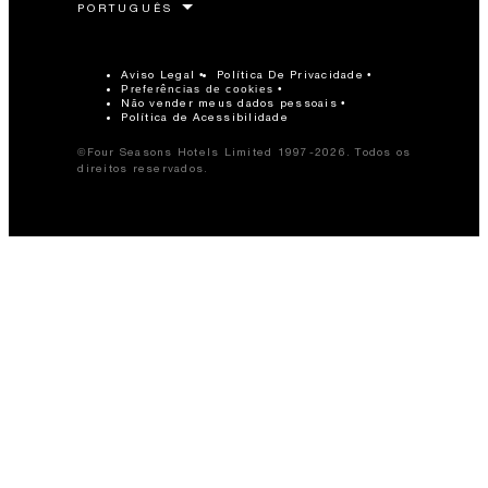
Aviso Legal
Política De Privacidade
Preferências de cookies
Não vender meus dados pessoais
Política de Acessibilidade
©Four Seasons Hotels Limited 1997-2026. Todos os
direitos reservados.