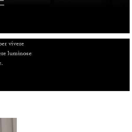
E
per vivere
ere luminose
e.