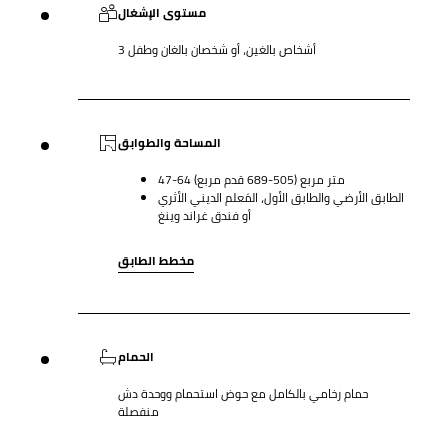
مستوى الإشغال
3 أشخاص بالغين، أو شخصان بالغان وطفل
المساحة والطوابق
47-64 متر مربع (505-689 قدم مربع)
الطابق الأرضي والطابق الأول، المَعلم الديني الأثري
أو فندق غراند وينغ
مخطط الطابق
الحمام
حمام رخامي بالكامل مع حوض استحمام ووحدة دش
منفصلة