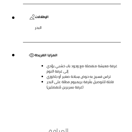
الإطلالات
البحر
المزايا الفريدة
غرفة معيشة منفصلة مع وجود باب خشبي يؤدي
إلى غرفة النوم
تراس فسيح به حوض سِباحة صغير أو جاكوزي
قابلة للتوصيل بغُرفة بريميوم مطلة على البحر
(غرفة بسريرين مُنفصلين)
المرافق