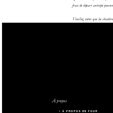
frais de départ anticipé peuven
Veuillez noter que les chambre
À propos
À PROPOS DE FOUR