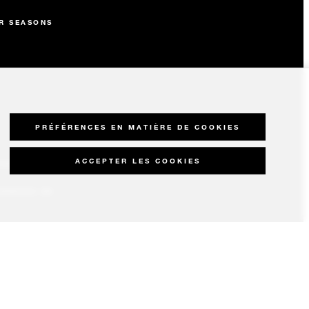
R SEASONS
PRÉFÉRENCES EN MATIÈRE DE COOKIES
ACCEPTER LES COOKIES
OUR SEASONS
IDENCES EN
RES
UX