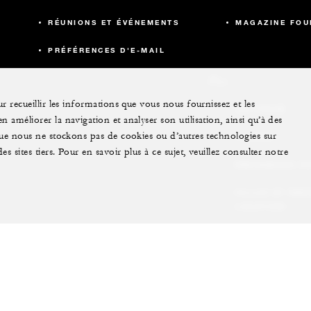
RÉUNIONS ET ÉVÉNEMENTS
MAGAZINE FOU
PRÉFÉRENCES D'E-MAIL
Plus
r recueillir les informations que vous nous fournissez et les
JET PRIVÉ
 améliorer la navigation et analyser son utilisation, ainsi qu’à des
 que nous ne stockons pas de cookies ou d’autres technologies sur
YACHTS
s sites tiers. Pour en savoir plus à ce sujet, veuillez consulter notre
RÉSIDENCES F
VILLAS ET RÉS
LOCATION
EXPÉRIENCES
EXTRAORDINAI
CARTES CADEA