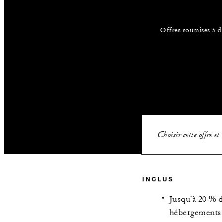
Offres soumises à di
Choisir cette offre et 
INCLUS
Jusqu'à 20 % d
hébergements