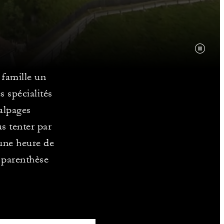
 famille un
s spécialités
alpages
us tenter par
une heure de
e parenthèse