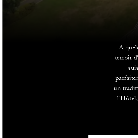
A quel
terroir 
sui
parfaite
un tradi
l’Hôtel