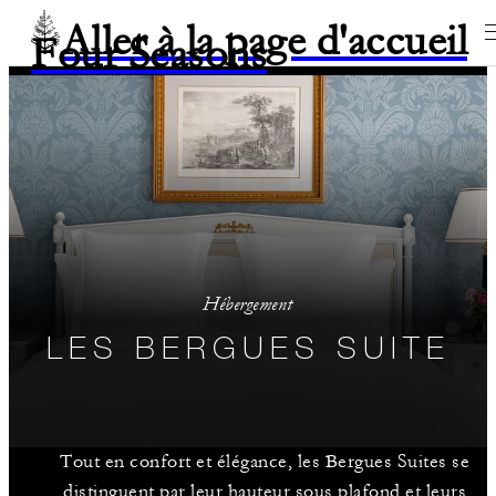
Aller à la page d'accueil
Four Seasons
Hébergement
LES BERGUES SUITE
Tout en confort et élégance, les Bergues Suites se
distinguent par leur hauteur sous plafond et leurs