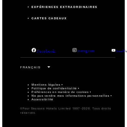
EXPÉRIENCES EXTRAORDINAIRES
CARTES CADEAUX
Facebook
Instagram
YouTu
Mentions légales
Politique de confidentialité
Préférences en matière de cookies
Ne pas vendre mes informations personnelles
Accessibilité
©Four Seasons Hotels Limited 1997-2026. Tous droits
réservés.