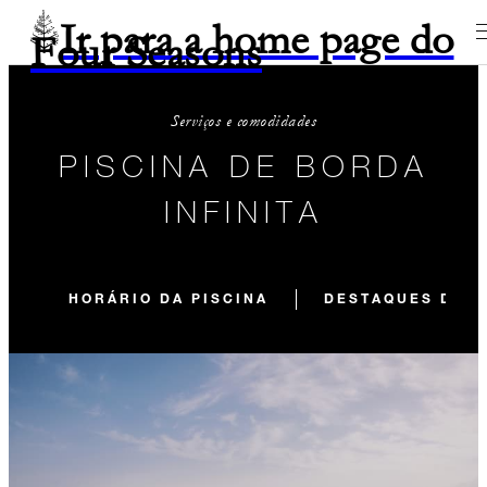
Ir para a home page do
Four Seasons
Serviços e comodidades
PISCINA DE BORDA
INFINITA
HORÁRIO DA PISCINA
DESTAQUES DA P