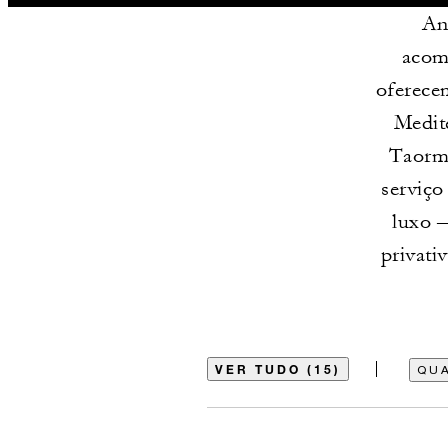
An
acom
oferecem
Medit
Taormi
serviço
luxo –
privati
VER TUDO (15)
QUA