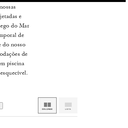
 nossas
etadas e
ôlego do Mar
mporal de
e do nosso
modações de
om piscina
esquecível.
)
COLUNAS
LISTA