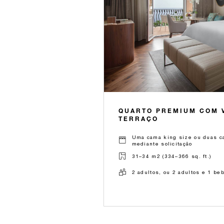
QUARTO PREMIUM COM V
TERRAÇO
Uma cama king size ou duas ca
mediante solicitação
31–34 m2 (334–366 sq. ft.)
2 adultos, ou 2 adultos e 1 be