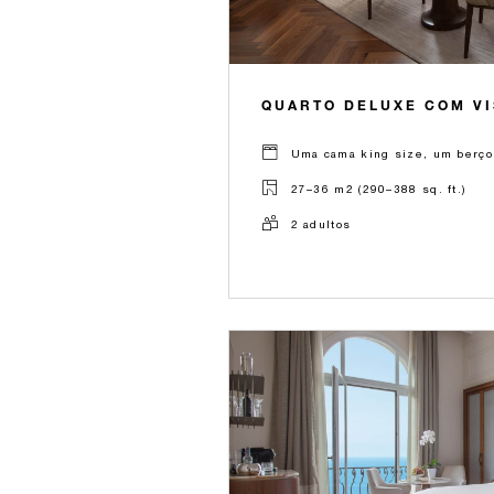
QUARTO DELUXE COM VI
Uma cama king size, um berço 
27–36 m2 (290–388 sq. ft.)
2 adultos