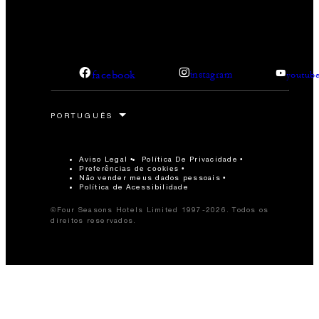
facebook
instagram
youtub
Aviso Legal
Política De Privacidade
Preferências de cookies
Não vender meus dados pessoais
Política de Acessibilidade
©Four Seasons Hotels Limited 1997-2026. Todos os
direitos reservados.